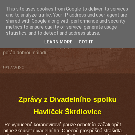
This site uses cookies from Google to deliver its services
Divadelní spolek Havlíček
and to analyze traffic. Your IP address and user-agent are
shared with Google along with performance and security
metrics to ensure quality of service, generate usage
Škrdlovice 2024
statistics, and to detect and address abuse.
LEARN MORE
GOT IT
Partička lidiček co navzdory plynoucímu času má (skoro)
pořád dobrou náladu
9/17/2020
Zprávy z Divadelního spolku
Havlíček Škrdlovice
Po vynucené koranovirové pauze ochotníci začali opět
pilně zkoušet divadelní hru Obecně prospěšná strašidla.