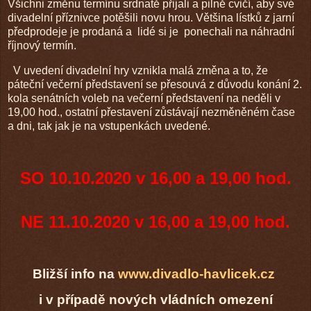
Všichni změnu termínu srdnatě přijali a pilně cvičí, aby své
divadelní příznivce potěšili novu hrou. Většina lístků z jarní
předprodeje je prodaná a
lidé si je
ponechali na náhradní
říjnový termín.
V uvedení divadelní hry vznikla malá změna a to, že
páteční večerní představení se přesouvá z důvodu konání 2.
kola senátních voleb na večerní představení na neděli v
19,00 hod., ostatní přestavení zůstávají nezměněném čase
a dni, tak jak je na vstupenkách uvedené.
SO 10.10.2020 v 16,00 a 19,00 hod.
NE 11.10.2020 v 16,00 a 19,00 hod.
Bližší info na
www.divadlo-havlicek.cz
i v případě nových vládních omezení