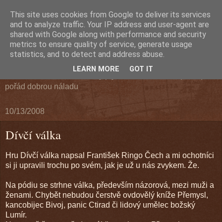
This site uses cookies from Google to deliver its services
Divadelní spolek Havlíček
and to analyze traffic. Your IP address and user-agent are
shared with Google along with performance and security
metrics to ensure quality of service, generate usage
Škrdlovice 2024
statistics, and to detect and address abuse.
LEARN MORE
GOT IT
Partička lidiček co navzdory plynoucímu času má (skoro)
pořád dobrou náladu
10/13/2008
Dívčí válka
Hru Dívčí válka napsal František Ringo Čech a mi ochotníci
si ji upravili trochu po svém, jak je už u nás zvykem. Že.
Na pódiu se strhne válka, především názorová, mezi muži a
ženami. Chybět nebudou čerstvě ovdovělý kníže Přemysl,
kancobijec Bivoj, panic Ctirad či lidový umělec božský
Lumír.