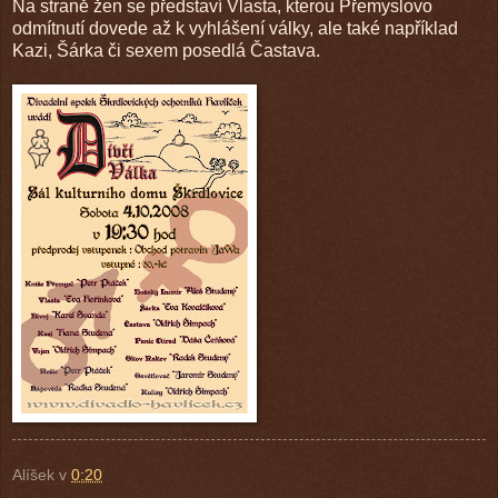
Na straně žen se představí Vlasta, kterou Přemyslovo
odmítnutí dovede až k vyhlášení války, ale také například
Kazi, Šárka či sexem posedlá Častava.
Alíšek
v
0:20