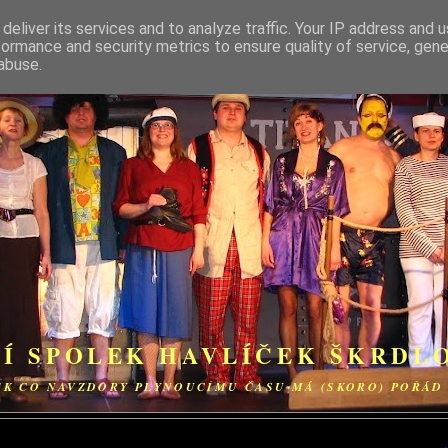
deliver its services and to analyze traffic. Your IP address and 
formance and security metrics to ensure quality of service, gen
abuse.
Í SPOLEK HAVLÍČEK ŠKRDLO
EK CO NAVZDORY PLYNOUCÍMU ČASU MÁ (SKORO) POŘÁ