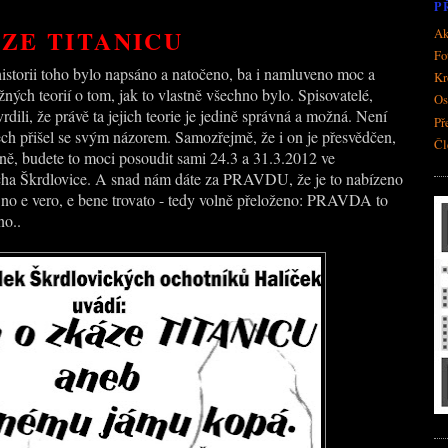
P
ZE TITANICU
Ak
Fo
historii toho bylo napsáno a natočeno, ba i namluveno moc a
Kr
ch teorií o tom, jak to vlastně všechno bylo. Spisovatelé,
Os
vrdili, že právě ta jejich teorie je jedině správná a možná. Není
Př
ech přišel se svým názorem. Samozřejmě, že i on je přesvědčen,
Čl
, budete to moci posoudit sami 24.3 a 31.3.2012 ve
cha Škrdlovice. A snad nám dáte za PRAVDU, že je to nabízeno
 no e vero, e bene trovato - tedy volně přeloženo: PRAVDA to
no..