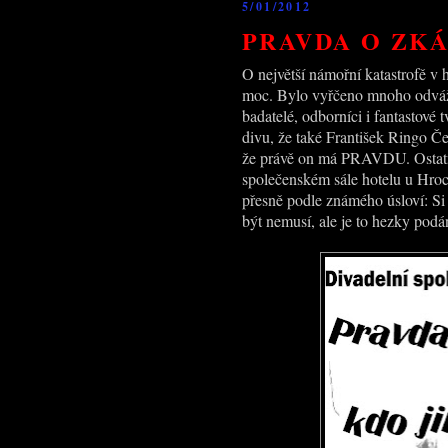
5/01/2012
PRAVDA O ZKÁ
O největší námořní katastrofě v 
moc. Bylo vyřčeno mnoho odvážný
badatelé, odborníci i fantastové t
divu, že také František Ringo Č
že právě on má PRAVDU. Ostatně
společenském sále hotelu u Hro
přesně podle známého úsloví: Si
být nemusí, ale je to hezky podá