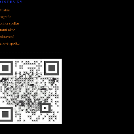
ŘÍSPĚVKY
tuálně
tografie
onika spolku
tatní akce
edstavení
enové spolku