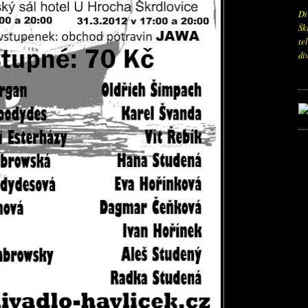
Di
Šk
te
di