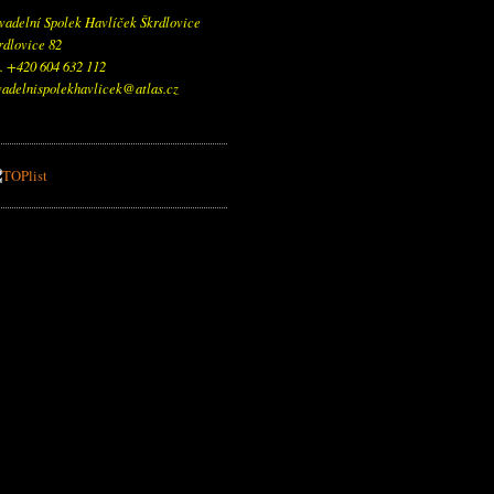
vadelní Spolek Havlíček Škrdlovice
rdlovice 82
l. +420 604 632 112
vadelnispolekhavlicek@atlas.cz