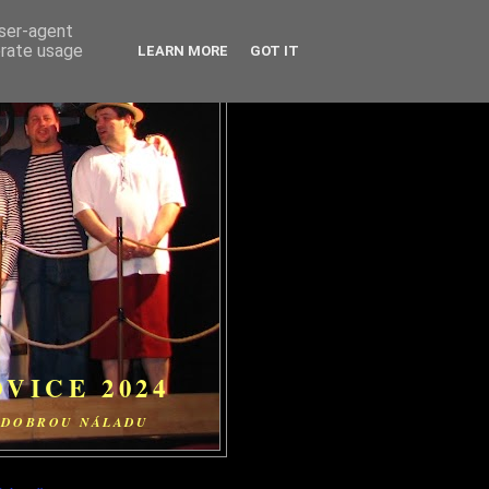
user-agent
erate usage
LEARN MORE
GOT IT
VICE 2024
D DOBROU NÁLADU